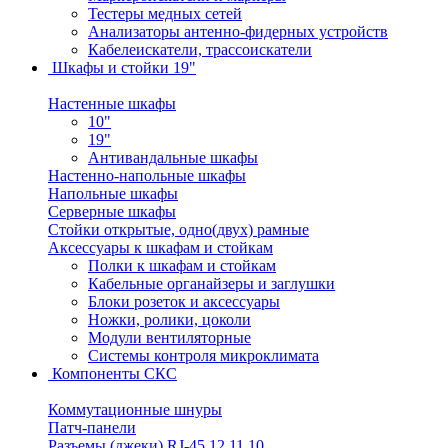
Тестеры медных сетей
Анализаторы антенно-фидерных устройств
Кабелеискатели, трассоискатели
Шкафы и стойки 19"
Настенные шкафы
10"
19"
Антивандальные шкафы
Настенно-напольные шкафы
Напольные шкафы
Серверные шкафы
Стойки открытые, одно(двух) рамные
Аксессуары к шкафам и стойкам
Полки к шкафам и стойкам
Кабельные органайзеры и заглушки
Блоки розеток и аксессуары
Ножки, ролики, цоколи
Модули вентиляторные
Системы контроля микроклимата
Компоненты СКС
Коммутационные шнуры
Патч-панели
Разъемы (джеки) RJ-45,12,11,10