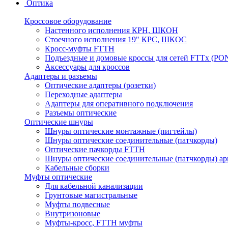
Оптика
Кроссовое оборудование
Настенного исполнения КРН, ШКОН
Стоечного исполнения 19" КРС, ШКОС
Кросс-муфты FTTH
Подъездные и домовые кроссы для сетей FTTx (PO
Аксессуары для кроссов
Адаптеры и разъемы
Оптические адаптеры (розетки)
Переходные адаптеры
Адаптеры для оперативного подключения
Разъемы оптические
Оптические шнуры
Шнуры оптические монтажные (пигтейлы)
Шнуры оптические соединительные (патчкорды)
Оптические пачкорды FTTH
Шнуры оптические соединительные (патчкорды) а
Кабельные сборки
Муфты оптические
Для кабельной канализации
Грунтовые магистральные
Муфты подвесные
Внутризоновые
Муфты-кросс, FTTH муфты