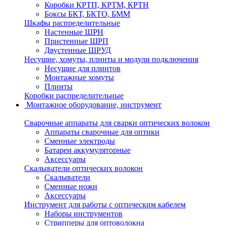
Коробки КРТП, КРТМ, КРТН
Боксы БКТ, БКТО, БММ
Шкафы распределительные
Настенные ШРН
Пристенные ШРП
Двустенные ШРУД
Несущие, хомуты, плинты и модули подключения
Несущие для плинтов
Монтажные хомуты
Плинты
Коробки распределительные
Монтажное оборудование, инструмент
Сварочные аппараты для сварки оптических волокон
Аппараты сварочные для оптики
Сменные электроды
Батареи аккумуляторные
Аксессуары
Скалыватели оптических волокон
Скалыватели
Сменные ножи
Аксессуары
Инструмент для работы с оптическим кабелем
Наборы инструментов
Стрипперы для оптоволокна