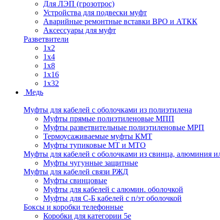
Для ЛЭП (грозотрос)
Устройства для подвески муфт
Аварийные ремонтные вставки ВРО и АТКК
Аксессуары для муфт
Разветвители
1x2
1x4
1x8
1x16
1x32
Медь
Муфты для кабелей с оболочками из полиэтилена
Муфты прямые полиэтиленовые МПП
Муфты разветвительные полиэтиленовые МРП
Термоусаживаемые муфты КМТ
Муфты тупиковые МТ и МТО
Муфты для кабелей с оболочками из свинца, алюминия и
Муфты чугунные защитные
Муфты для кабелей связи РЖД
Муфты свинцовые
Муфты для кабелей с алюмин. оболочкой
Муфты для С-Б кабелей с п/эт оболочкой
Боксы и коробки телефонные
Коробки для категории 5е