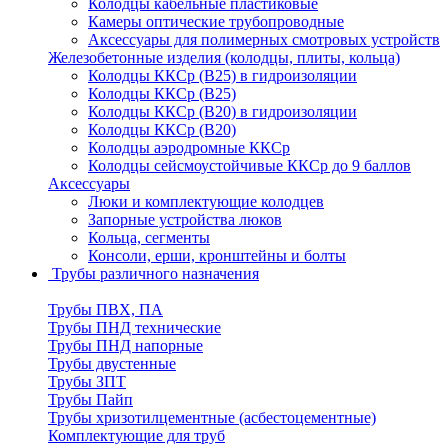
Колодцы кабельные пластиковые
Камеры оптические трубопроводные
Аксессуары для полимерных смотровых устройств
Железобетонные изделия (колодцы, плиты, кольца)
Колодцы ККСр (В25) в гидроизоляции
Колодцы ККСр (В25)
Колодцы ККСр (В20) в гидроизоляции
Колодцы ККСр (В20)
Колодцы аэродромные ККСр
Колодцы сейсмоустойчивые ККСр до 9 баллов
Аксессуары
Люки и комплектующие колодцев
Запорные устройства люков
Кольца, сегменты
Консоли, ерши, кронштейны и болты
Трубы различного назначения
Трубы ПВХ, ПА
Трубы ПНД технические
Трубы ПНД напорные
Трубы двустенные
Трубы ЗПТ
Трубы Пайп
Трубы хризотилцементные (асбестоцементные)
Комплектующие для труб