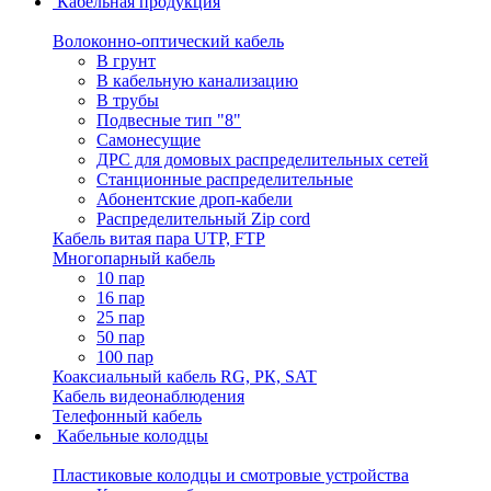
Кабельная продукция
Волоконно-оптический кабель
В грунт
В кабельную канализацию
В трубы
Подвесные тип "8"
Самонесущие
ДРС для домовых распределительных сетей
Станционные распределительные
Абонентские дроп-кабели
Распределительный Zip cord
Кабель витая пара UTP, FTP
Многопарный кабель
10 пар
16 пар
25 пар
50 пар
100 пар
Коаксиальный кабель RG, РК, SAT
Кабель видеонаблюдения
Телефонный кабель
Кабельные колодцы
Пластиковые колодцы и смотровые устройства