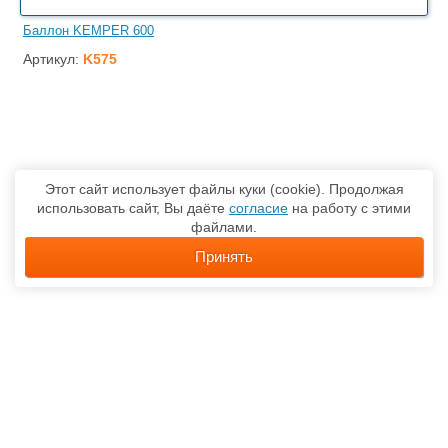
Баллон KEMPER 600
Артикул:
K575
Этот сайт использует файлы куки (cookie). Продолжая
использовать сайт, Вы даёте
согласие
на работу с этими
файлами.
Принять
О компании
Каталог товаров
Доставка
Контакты
Карта сайта
Политика обработки персональных данных
Соглашение об использовании сайта
г. Москва, ул. Клинская, 6 / стр 1, оф 214, Тел.: (495)
649-6667,
sales@optcom.ru