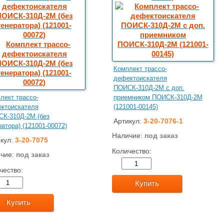
Комплект трассо-
дефектоискателя
ПОИСК-310Д-2М с доп.
лект трассо-
приемником ПОИСК-310Д-2M
ктоискателя
(121001-00145)
К-310Д-2M (без
Артикул:
3-20-7076-1
ратора) (121001-00072)
Наличие:
под заказ
кул:
3-20-7075
Количество:
чие:
под заказ
чество:
Купить
Купить