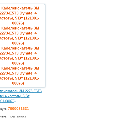
леискатель 3M 2273-Е5Т3
tel 4 частоты, 5 Вт
001-00076)
кул:
7000031631
чие:
под заказ