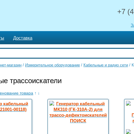
+7 (4
З
ты
Доставка
нет-магазин
/
Измерительное оборудование
/
Кабельные и радио сети
/
К
ые трассоискатели
енование товара
↑
↓