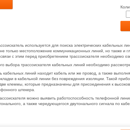
Коли
ссоискатель используется для поиска электрических кабельных л
не только местоположение коммуникационных линий, но также и гл
 связи с этим перед приобретением трассоискателя необходимо о
го выбора трассоискателя кабельных линий необходимо рассмотре
ь кабельных линий находит кабель или же провод, а также выполн
окладки в кабельной линии без повреждения изоляции. Такой прибо
две клеммы, которые предназначены для присоединения к высоков
фонного штекера.
ссоискателя можно выявить работоспособность телефонной линии.
тонального, а также чередующегося двутонального сигнала по каб