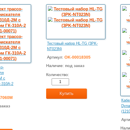
Тестовый набор HL-TG (3PK-
NT023N)
Артикул:
OK-00018305
Наличие:
под заказ
о-
ля
Количество:
М с
-310А-2
Купить
-7060М
Кабе
Dyna
заказ
(121
Арти
Нали