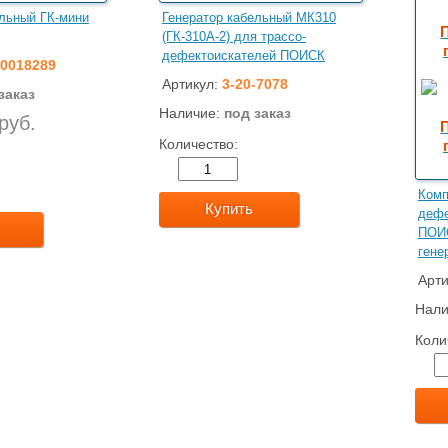
ельный ГК-мини
Генератор кабельный МК310
(ГК-310А-2) для трассо-
дефектоискателей ПОИСК
0018289
Артикул:
3-20-7078
заказ
Наличие:
под заказ
руб.
Количество:
Комп
Купить
дефе
ПОИС
гене
Арти
Нали
Коли