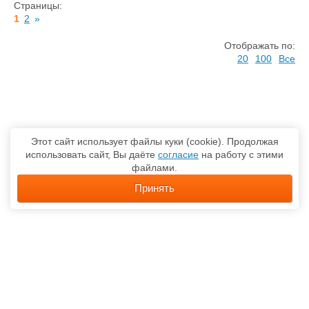
Страницы:
1
2
»
Отображать по:
20
100
Все
Этот сайт использует файлы куки (cookie). Продолжая
использовать сайт, Вы даёте
согласие
на работу с этими
файлами.
Принять
О компании
Каталог товаров
Доставка
Контакты
Карта сайта
Политика обработки персональных данных
Соглашение об использовании сайта
г. Москва, ул. Клинская, 6 / стр 1, оф 214, Тел.: (495)
649-6667,
sales@optcom.ru