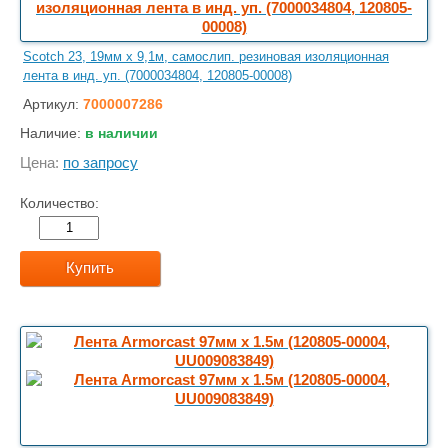
Scotch 23, 19мм х 9,1м, самослип. резиновая изоляционная
лента в инд. уп. (7000034804, 120805-00008)
Артикул:
7000007286
Наличие:
в наличии
Цена:
по запросу
Количество:
Купить