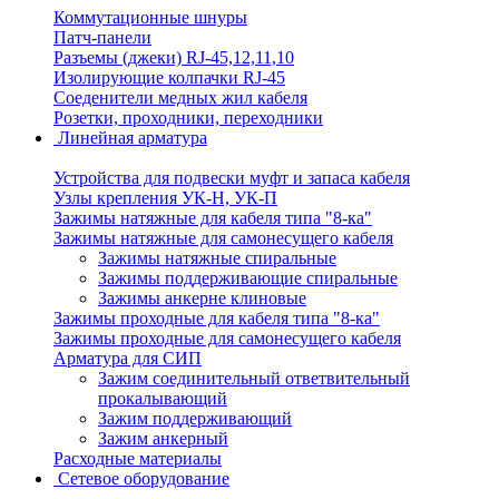
Коммутационные шнуры
Патч-панели
Разъемы (джеки) RJ-45,12,11,10
Изолирующие колпачки RJ-45
Соеденители медных жил кабеля
Розетки, проходники, переходники
Линейная арматура
Устройства для подвески муфт и запаса кабеля
Узлы крепления УК-Н, УК-П
Зажимы натяжные для кабеля типа "8-ка"
Зажимы натяжные для самонесущего кабеля
Зажимы натяжные спиральные
Зажимы поддерживающие спиральные
Зажимы анкерне клиновые
Зажимы проходные для кабеля типа "8-ка"
Зажимы проходные для самонесущего кабеля
Арматура для СИП
Зажим соединительный ответвительный
прокалывающий
Зажим поддерживающий
Зажим анкерный
Расходные материалы
Сетевое оборудование