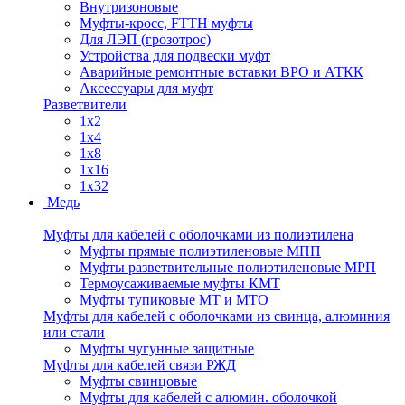
Внутризоновые
Муфты-кросс, FTTH муфты
Для ЛЭП (грозотрос)
Устройства для подвески муфт
Аварийные ремонтные вставки ВРО и АТКК
Аксессуары для муфт
Разветвители
1x2
1x4
1x8
1x16
1x32
Медь
Муфты для кабелей с оболочками из полиэтилена
Муфты прямые полиэтиленовые МПП
Муфты разветвительные полиэтиленовые МРП
Термоусаживаемые муфты КМТ
Муфты тупиковые МТ и МТО
Муфты для кабелей с оболочками из свинца, алюминия
или стали
Муфты чугунные защитные
Муфты для кабелей связи РЖД
Муфты свинцовые
Муфты для кабелей с алюмин. оболочкой