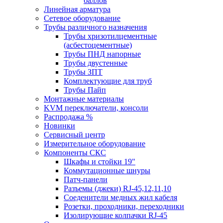
баллов
Линейная арматура
Сетевое оборудование
Трубы различного назначения
Трубы хризотилцементные
(асбестоцементные)
Трубы ПНД напорные
Трубы двустенные
Трубы ЗПТ
Комплектующие для труб
Трубы Пайп
Монтажные материалы
KVM переключатели, консоли
Распродажа %
Новинки
Сервисный центр
Измерительное оборудование
Компоненты СКС
Шкафы и стойки 19"
Коммутационные шнуры
Патч-панели
Разъемы (джеки) RJ-45,12,11,10
Соеденители медных жил кабеля
Розетки, проходники, переходники
Изолирующие колпачки RJ-45