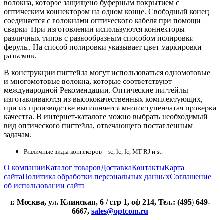
волокна, которое защищено буферным покрытием с
оптическим коннектором на одном конце. Свободный конец
соединяется с волокнами оптического кабеля при помощи
сварки. При изготовлении используются коннекторы
различных типов с разнообразным способом полировки
ферулы. На способ полировки указывает цвет маркировки
разъемов.
В конструкции пигтейла могут использоваться одномотовые
и многомотовые волокна, которые соответствуют
международной Рекомендации. Оптические пигтейлы
изготавливаются из высококачественных комплектующих,
при их производстве выполняется многоступенчатая проверка
качества. В интернет-каталоге можно выбрать необходимый
вид оптического пигтейла, отвечающего поставленным
задачам.
Различные виды коннекоров – sc, lc, fc, MT-RJ и st.
О компании
Каталог товаров
Доставка
Контакты
Карта
сайта
Политика обработки персональных данных
Соглашение
об использовании сайта
г. Москва, ул. Клинская, 6 / стр 1, оф 214, Тел.: (495) 649-
6667,
sales@optcom.ru