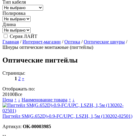
Тип кабеля
Полировка
Длина
Серия ЛАЙТ
Главная
/
Интернет-магазин
/
Оптика
/
Оптические шнуры
/
Шнуры оптические монтажные (пигтейлы)
Оптические пигтейлы
Страницы:
1
2
»
Отображать по:
20
100
Все
Цена
↑
↓
Наименование товара
↑
↓
Пигтейл SM(G.652D)-0.9-FC/UPC, LSZH, 1,5м (130202-02501)
Артикул:
OK-00003985