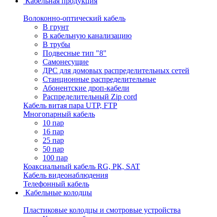
Кабельная продукция
Волоконно-оптический кабель
В грунт
В кабельную канализацию
В трубы
Подвесные тип "8"
Самонесущие
ДРС для домовых распределительных сетей
Станционные распределительные
Абонентские дроп-кабели
Распределительный Zip cord
Кабель витая пара UTP, FTP
Многопарный кабель
10 пар
16 пар
25 пар
50 пар
100 пар
Коаксиальный кабель RG, РК, SAT
Кабель видеонаблюдения
Телефонный кабель
Кабельные колодцы
Пластиковые колодцы и смотровые устройства