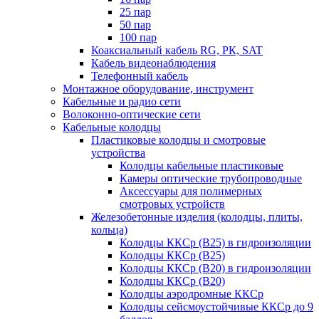
25 пар
50 пар
100 пар
Коаксиальный кабель RG, РК, SAT
Кабель видеонаблюдения
Телефонный кабель
Монтажное оборудование, инструмент
Кабельные и радио сети
Волоконно-оптические сети
Кабельные колодцы
Пластиковые колодцы и смотровые
устройства
Колодцы кабельные пластиковые
Камеры оптические трубопроводные
Аксессуары для полимерных
смотровых устройств
Железобетонные изделия (колодцы, плиты,
кольца)
Колодцы ККСр (В25) в гидроизоляции
Колодцы ККСр (В25)
Колодцы ККСр (В20) в гидроизоляции
Колодцы ККСр (В20)
Колодцы аэродромные ККСр
Колодцы сейсмоустойчивые ККСр до 9