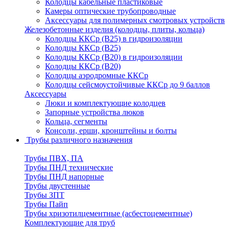
Колодцы кабельные пластиковые
Камеры оптические трубопроводные
Аксессуары для полимерных смотровых устройств
Железобетонные изделия (колодцы, плиты, кольца)
Колодцы ККСр (В25) в гидроизоляции
Колодцы ККСр (В25)
Колодцы ККСр (В20) в гидроизоляции
Колодцы ККСр (В20)
Колодцы аэродромные ККСр
Колодцы сейсмоустойчивые ККСр до 9 баллов
Аксессуары
Люки и комплектующие колодцев
Запорные устройства люков
Кольца, сегменты
Консоли, ерши, кронштейны и болты
Трубы различного назначения
Трубы ПВХ, ПА
Трубы ПНД технические
Трубы ПНД напорные
Трубы двустенные
Трубы ЗПТ
Трубы Пайп
Трубы хризотилцементные (асбестоцементные)
Комплектующие для труб