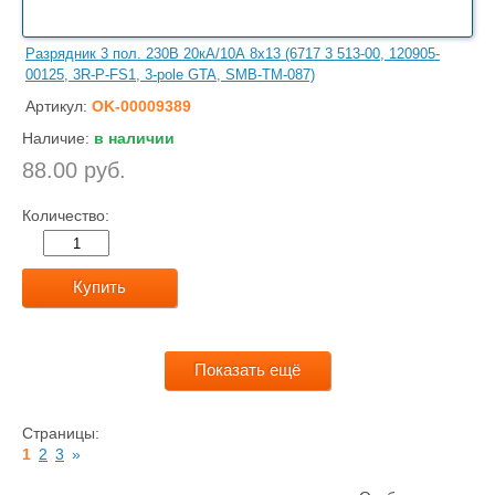
Разрядник 3 пол. 230В 20кА/10А 8х13 (6717 3 513-00, 120905-
00125, 3R-P-FS1, 3-pole GTA, SMB-TM-087)
Артикул:
OK-00009389
Наличие:
в наличии
88.00 руб.
Количество:
Купить
Показать ещё
Страницы:
1
2
3
»