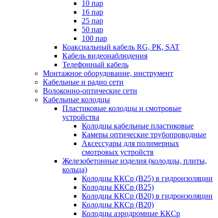
10 пар
16 пар
25 пар
50 пар
100 пар
Коаксиальный кабель RG, РК, SAT
Кабель видеонаблюдения
Телефонный кабель
Монтажное оборудование, инструмент
Кабельные и радио сети
Волоконно-оптические сети
Кабельные колодцы
Пластиковые колодцы и смотровые
устройства
Колодцы кабельные пластиковые
Камеры оптические трубопроводные
Аксессуары для полимерных
смотровых устройств
Железобетонные изделия (колодцы, плиты,
кольца)
Колодцы ККСр (В25) в гидроизоляции
Колодцы ККСр (В25)
Колодцы ККСр (В20) в гидроизоляции
Колодцы ККСр (В20)
Колодцы аэродромные ККСр