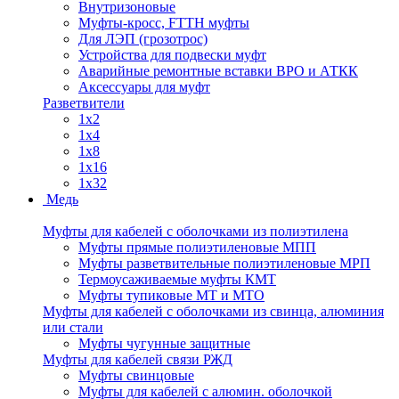
Внутризоновые
Муфты-кросс, FTTH муфты
Для ЛЭП (грозотрос)
Устройства для подвески муфт
Аварийные ремонтные вставки ВРО и АТКК
Аксессуары для муфт
Разветвители
1x2
1x4
1x8
1x16
1x32
Медь
Муфты для кабелей с оболочками из полиэтилена
Муфты прямые полиэтиленовые МПП
Муфты разветвительные полиэтиленовые МРП
Термоусаживаемые муфты КМТ
Муфты тупиковые МТ и МТО
Муфты для кабелей с оболочками из свинца, алюминия
или стали
Муфты чугунные защитные
Муфты для кабелей связи РЖД
Муфты свинцовые
Муфты для кабелей с алюмин. оболочкой