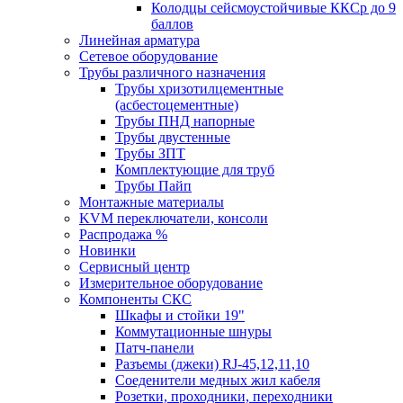
Колодцы сейсмоустойчивые ККСр до 9
баллов
Линейная арматура
Сетевое оборудование
Трубы различного назначения
Трубы хризотилцементные
(асбестоцементные)
Трубы ПНД напорные
Трубы двустенные
Трубы ЗПТ
Комплектующие для труб
Трубы Пайп
Монтажные материалы
KVM переключатели, консоли
Распродажа %
Новинки
Сервисный центр
Измерительное оборудование
Компоненты СКС
Шкафы и стойки 19"
Коммутационные шнуры
Патч-панели
Разъемы (джеки) RJ-45,12,11,10
Соеденители медных жил кабеля
Розетки, проходники, переходники