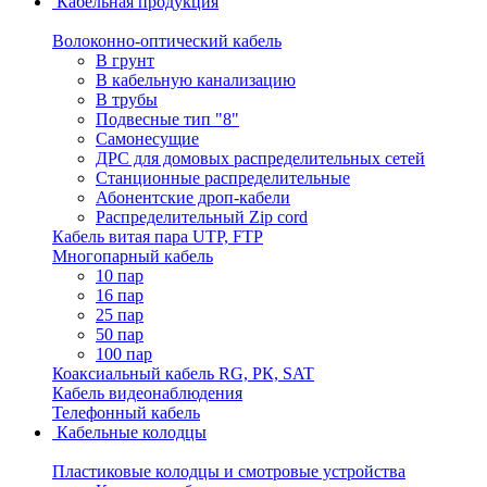
Кабельная продукция
Волоконно-оптический кабель
В грунт
В кабельную канализацию
В трубы
Подвесные тип "8"
Самонесущие
ДРС для домовых распределительных сетей
Станционные распределительные
Абонентские дроп-кабели
Распределительный Zip cord
Кабель витая пара UTP, FTP
Многопарный кабель
10 пар
16 пар
25 пар
50 пар
100 пар
Коаксиальный кабель RG, РК, SAT
Кабель видеонаблюдения
Телефонный кабель
Кабельные колодцы
Пластиковые колодцы и смотровые устройства