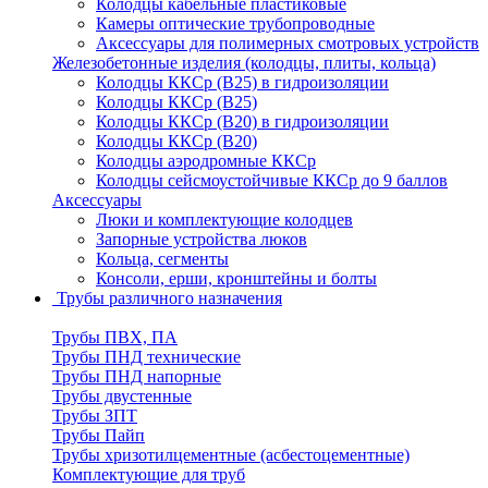
Колодцы кабельные пластиковые
Камеры оптические трубопроводные
Аксессуары для полимерных смотровых устройств
Железобетонные изделия (колодцы, плиты, кольца)
Колодцы ККСр (В25) в гидроизоляции
Колодцы ККСр (В25)
Колодцы ККСр (В20) в гидроизоляции
Колодцы ККСр (В20)
Колодцы аэродромные ККСр
Колодцы сейсмоустойчивые ККСр до 9 баллов
Аксессуары
Люки и комплектующие колодцев
Запорные устройства люков
Кольца, сегменты
Консоли, ерши, кронштейны и болты
Трубы различного назначения
Трубы ПВХ, ПА
Трубы ПНД технические
Трубы ПНД напорные
Трубы двустенные
Трубы ЗПТ
Трубы Пайп
Трубы хризотилцементные (асбестоцементные)
Комплектующие для труб