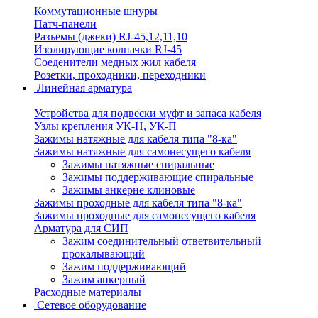
Коммутационные шнуры
Патч-панели
Разъемы (джеки) RJ-45,12,11,10
Изолирующие колпачки RJ-45
Соеденители медных жил кабеля
Розетки, проходники, переходники
Линейная арматура
Устройства для подвески муфт и запаса кабеля
Узлы крепления УК-Н, УК-П
Зажимы натяжные для кабеля типа "8-ка"
Зажимы натяжные для самонесущего кабеля
Зажимы натяжные спиральные
Зажимы поддерживающие спиральные
Зажимы анкерне клиновые
Зажимы проходные для кабеля типа "8-ка"
Зажимы проходные для самонесущего кабеля
Арматура для СИП
Зажим соединительный ответвительный
прокалывающий
Зажим поддерживающий
Зажим анкерный
Расходные материалы
Сетевое оборудование