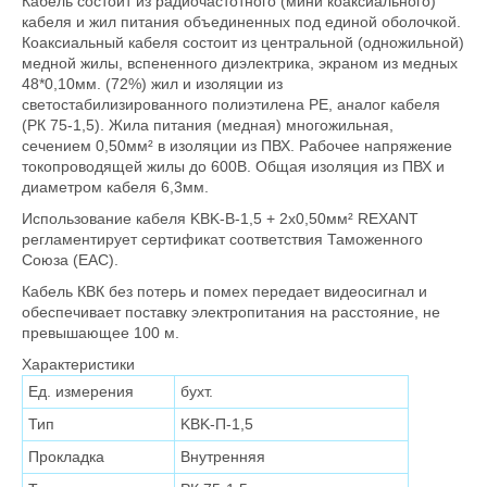
Кабель состоит из радиочастотного (мини коаксиального)
кабеля и жил питания объединенных под единой оболочкой.
Коаксиальный кабеля состоит из центральной (одножильной)
медной жилы, вспененного диэлектрика, экраном из медных
48*0,10мм. (72%) жил и изоляции из
светостабилизированного полиэтилена PE, аналог кабеля
(РК 75-1,5). Жила питания (медная) многожильная,
сечением 0,50мм² в изоляции из ПВХ. Рабочее напряжение
токопроводящей жилы до 600В. Общая изоляция из ПВХ и
диаметром кабеля 6,3мм.
Использование кабеля KBK-B-1,5 + 2x0,50мм² REXANT
регламентирует сертификат соответствия Таможенного
Союза (EAC).
Кабель КВК без потерь и помех передает видеосигнал и
обеспечивает поставку электропитания на расстояние, не
превышающее 100 м.
Характеристики
Ед. измерения
бухт.
Тип
KBK-П-1,5
Прокладка
Внутренняя