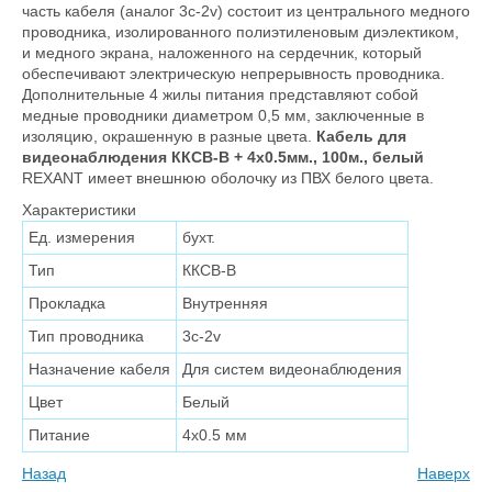
часть кабеля (аналог 3c-2v) состоит из центрального медного
проводника, изолированного полиэтиленовым диэлектиком,
и медного экрана, наложенного на сердечник, который
обеспечивают электрическую непрерывность проводника.
Дополнительные 4 жилы питания представляют собой
медные проводники диаметром 0,5 мм, заключенные в
изоляцию, окрашенную в разные цвета.
Кабель для
видеонаблюдения ККСВ-В + 4х0.5мм., 100м., белый
REXANT имеет внешнюю оболочку из ПВХ белого цвета.
Характеристики
Ед. измерения
бухт.
Тип
ККСВ-В
Прокладка
Внутренняя
Тип проводника
3с-2v
Назначение кабеля
Для систем видеонаблюдения
Цвет
Белый
Питание
4х0.5 мм
Назад
Наверх